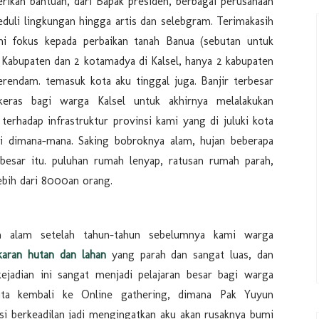
rikan bantuan, dari Bapak presiden, berbagai perusahaan
eduli lingkungan hingga artis dan selebgram. Terimakasih
ni fokus kepada perbaikan tanah Banua (sebutan untuk
12 Kabupaten dan 2 kotamadya di Kalsel, hanya 2 kabupaten
erendam. temasuk kota aku tinggal juga. Banjir terbesar
keras bagi warga Kalsel untuk akhirnya melalakukan
 terhadap infrastruktur provinsi kami yang di juluki kota
ai dimana-mana. Saking bobroknya alam, hujan beberapa
ebesar itu. puluhan rumah lenyap, ratusan rumah parah,
ebih dari 8000an orang.
leh alam setelah tahun-tahun sebelumnya kami warga
karan hutan dan lahan
yang parah dan sangat luas, dan
 kejadian ini sangat menjadi pelajaran besar bagi warga
kita kembali ke Online gathering, dimana Pak Yuyun
si berkeadilan jadi mengingatkan aku akan rusaknya bumi