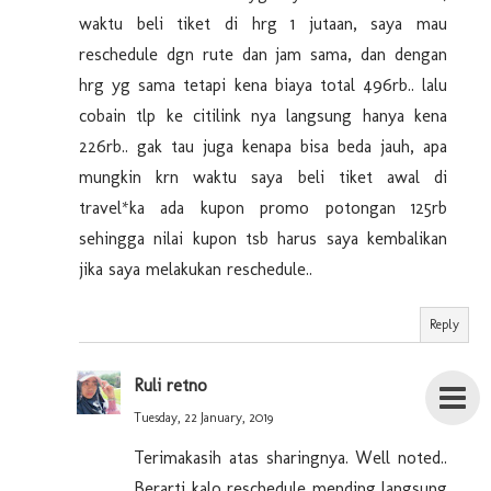
waktu beli tiket di hrg 1 jutaan, saya mau
reschedule dgn rute dan jam sama, dan dengan
hrg yg sama tetapi kena biaya total 496rb.. lalu
cobain tlp ke citilink nya langsung hanya kena
226rb.. gak tau juga kenapa bisa beda jauh, apa
mungkin krn waktu saya beli tiket awal di
travel*ka ada kupon promo potongan 125rb
sehingga nilai kupon tsb harus saya kembalikan
jika saya melakukan reschedule..
Reply
Ruli retno
Tuesday, 22 January, 2019
Terimakasih atas sharingnya. Well noted..
Berarti kalo reschedule mending langsung