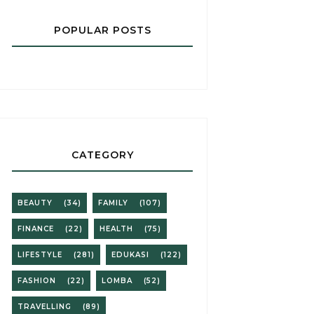
POPULAR POSTS
CATEGORY
BEAUTY
(34)
FAMILY
(107)
FINANCE
(22)
HEALTH
(75)
LIFESTYLE
(281)
EDUKASI
(122)
FASHION
(22)
LOMBA
(52)
TRAVELLING
(89)